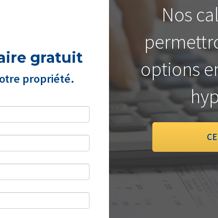
Nos cal
permettro
ire gratuit
options e
tre propriété.
hyp
CE