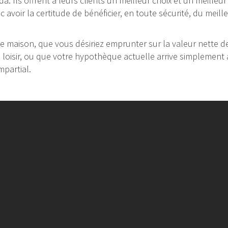
ada. Ils offrent à leurs clients un meilleur choix et un meille
avoir la certitude de bénéficier, en toute sécurité, du meil
 maison, que vous désiriez emprunter sur la valeur nette de 
e loisir, ou que votre hypothèque actuelle arrive simplement à
mpartial.