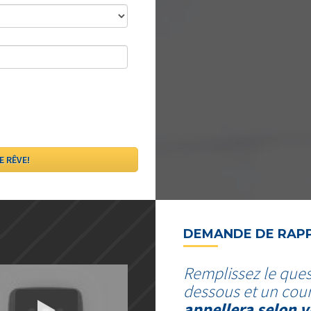
DEMANDE DE RAP
Remplissez le ques
dessous et un cour
appellera selon v