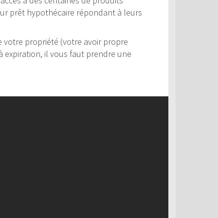
ur accès à des centaines de produits
leur prêt hypothécaire répondant à leurs
votre propriété (votre avoir propre
 expiration, il vous faut prendre une