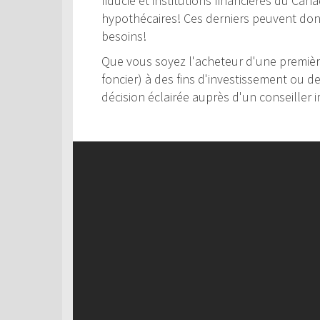
fiducie et institutions financières du Can
hypothécaires! Ces derniers peuvent donc 
besoins!
Que vous soyez l'acheteur d'une première
foncier) à des fins d'investissement ou d
décision éclairée auprès d'un conseiller i