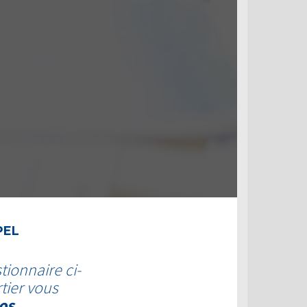
PEL
tionnaire ci-
tier vous
os