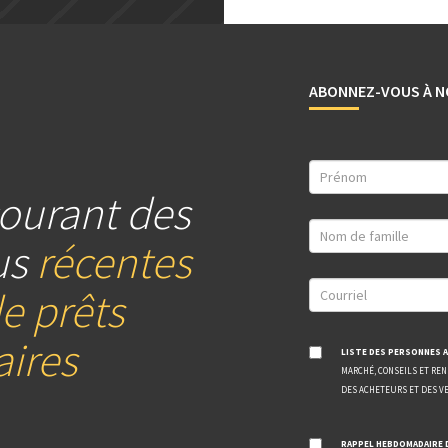
ABONNEZ-VOUS À N
ourant des
us
récentes
e prêts
ires
LISTE DES PERSONNES A
MARCHÉ, CONSEILS ET RE
DES ACHETEURS ET DES V
RAPPEL HEBDOMADAIRE 